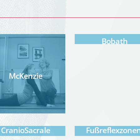
Bobath
McKenzie
CranioSacrale
Fußreflexzonen
Therapie
Therapie