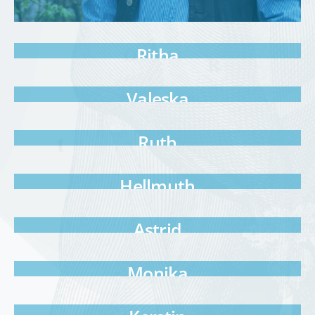
Ritha
Valeska
Ruth
Hellmuth
Astrid
Monika